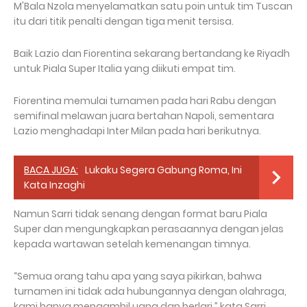
M'Bala Nzola menyelamatkan satu poin untuk tim Tuscan
itu dari titik penalti dengan tiga menit tersisa.
Baik Lazio dan Fiorentina sekarang bertandang ke Riyadh
untuk Piala Super Italia yang diikuti empat tim.
Fiorentina memulai turnamen pada hari Rabu dengan
semifinal melawan juara bertahan Napoli, sementara
Lazio menghadapi Inter Milan pada hari berikutnya.
BACA JUGA:
Lukaku Segera Gabung Roma, Ini
Kata Inzaghi
Namun Sarri tidak senang dengan format baru Piala
Super dan mengungkapkan perasaannya dengan jelas
kepada wartawan setelah kemenangan timnya.
“Semua orang tahu apa yang saya pikirkan, bahwa
turnamen ini tidak ada hubungannya dengan olahraga,
kami hanya mengambil uang dan berlari,” kata Sarri.