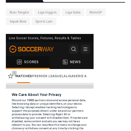
Bulu Tangkis
Liga Inggris
Liga Italia
MotoGP
Sepak Bola
Sports Lain