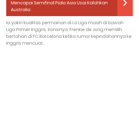
Mencapai Semifinal Piala Asia Usai Kalahkan
Australia
Ia yakin kualitas permainan di La Liga masih di bawah
Liga Primer Inggris. Ironisnya, Frenkie de Jong memilih
bertahan di FC Barcelona ketika rumor kepindahannya ke
Inggris mencuat.