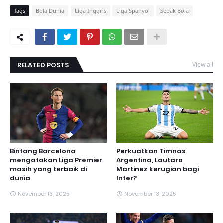
Tags
Bola Dunia
Liga Inggris
Liga Spanyol
Sepak Bola
RELATED POSTS
View all
Bintang Barcelona
Perkuatkan Timnas
mengatakan Liga Premier
Argentina, Lautaro
masih yang terbaik di
Martinez kerugian bagi
dunia
Inter?
November 13, 2025
November 13, 2025