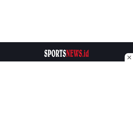
Sportsnews.id Adalah sebuah media online yang
memberikan informasi seputar dunia olahraga.
Copyright © 2022 Sportsnews.id
About
Disclaimer
Contact
Privacy Policy