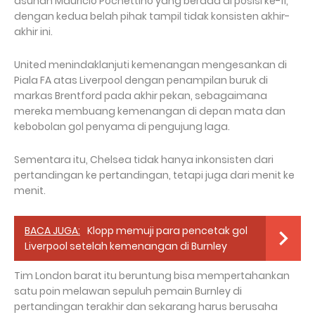
asuhan Mauricio Pochettino yang berada di posisi ke-11,
dengan kedua belah pihak tampil tidak konsisten akhir-
akhir ini.
United menindaklanjuti kemenangan mengesankan di
Piala FA atas Liverpool dengan penampilan buruk di
markas Brentford pada akhir pekan, sebagaimana
mereka membuang kemenangan di depan mata dan
kebobolan gol penyama di pengujung laga.
Sementara itu, Chelsea tidak hanya inkonsisten dari
pertandingan ke pertandingan, tetapi juga dari menit ke
menit.
BACA JUGA:
Klopp memuji para pencetak gol
Liverpool setelah kemenangan di Burnley
Tim London barat itu beruntung bisa mempertahankan
satu poin melawan sepuluh pemain Burnley di
pertandingan terakhir dan sekarang harus berusaha