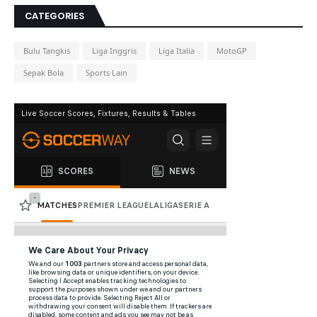
CATEGORIES
Bulu Tangkis
Liga Inggris
Liga Italia
MotoGP
Sepak Bola
Sports Lain