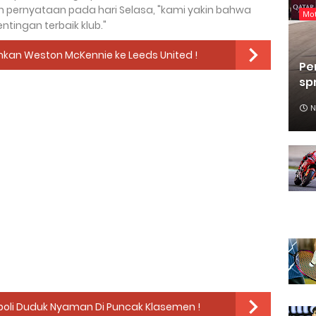
pernyataan pada hari Selasa, "kami yakin bahwa
Mo
tingan terbaik klub."
mkan Weston McKennie ke Leeds United !
Pe
sp
N
oli Duduk Nyaman Di Puncak Klasemen !