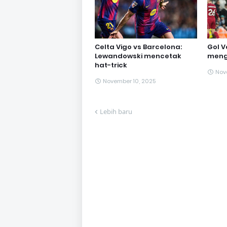
Celta Vigo vs Barcelona:
Gol Va
Lewandowski mencetak
mengk
hat-trick
Nov
November 10, 2025
Lebih baru