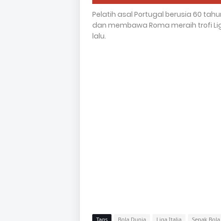
Pelatih asal Portugal berusia 60 tah
dan membawa Roma meraih trofi Liga
lalu.
Tags
Bola Dunia
Liga Italia
Sepak Bola