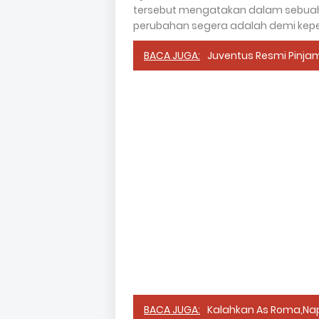
tersebut mengatakan dalam sebuah 
perubahan segera adalah demi kepen
BACA JUGA:
Juventus Resmi Pinja
BACA JUGA:
Kalahkan As Roma,Nap