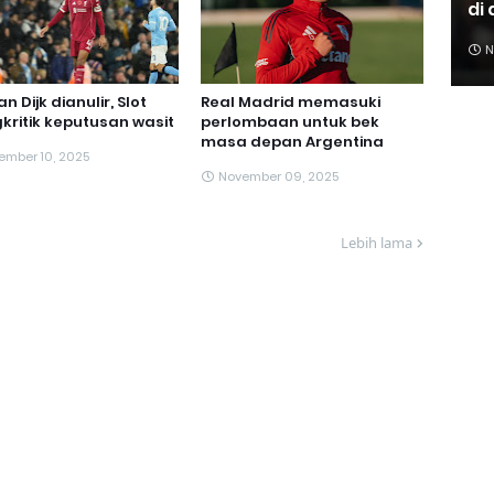
di
N
n Dijk dianulir, Slot
Real Madrid memasuki
ritik keputusan wasit
perlombaan untuk bek
masa depan Argentina
ember 10, 2025
November 09, 2025
Lebih lama