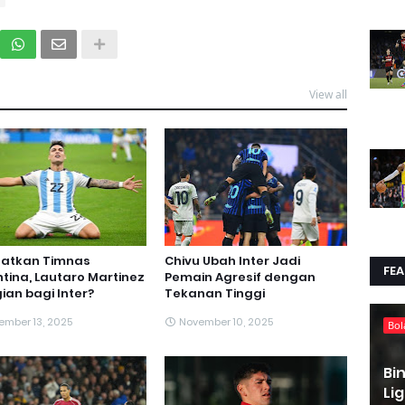
View all
uatkan Timnas
Chivu Ubah Inter Jadi
FE
tina, Lautaro Martinez
Pemain Agresif dengan
ian bagi Inter?
Tekanan Tinggi
ember 13, 2025
November 10, 2025
Bol
Bi
Li