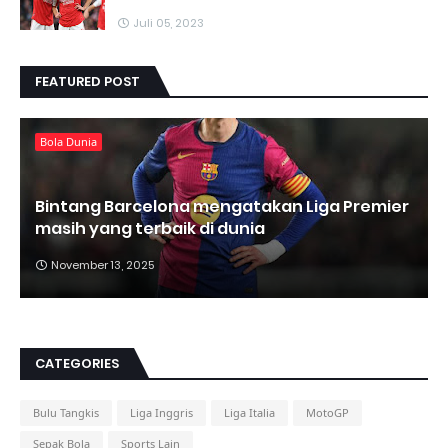
Juli 05, 2023
FEATURED POST
Bola Dunia
Bintang Barcelona mengatakan Liga Premier
masih yang terbaik di dunia
November 13, 2025
CATEGORIES
Bulu Tangkis
Liga Inggris
Liga Italia
MotoGP
Sepak Bola
Sports Lain