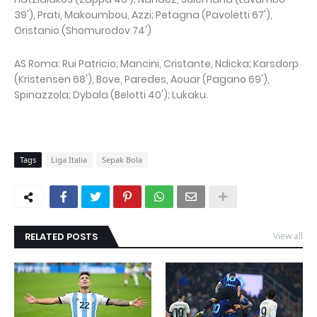
39'), Prati, Makoumbou, Azzi; Petagna (Pavoletti 67'),
Oristanio (Shomurodov 74')
AS Roma: Rui Patricio; Mancini, Cristante, Ndicka; Karsdorp
(Kristensen 68'), Bove, Paredes, Aouar (Pagano 69'),
Spinazzola; Dybala (Belotti 40'); Lukaku.
Tags
Liga Italia
Sepak Bola
RELATED POSTS
View all