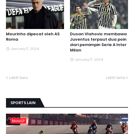
Mourinho dipecat oleh AS
Dusan Vlahovic membawa
Roma
Juventus terpaut dua poin
dari pemimpin Serie A Inter
January 17, 2024
Milan
January 17, 2024
Lebih baru
Lebih lama
SPORTS LAIN
MotoGP