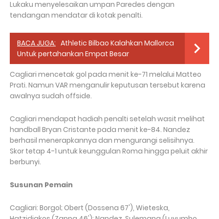
Lukaku menyelesaikan umpan Paredes dengan
tendangan mendatar di kotak penalti.
BACA JUGA:
Athletic Bilbao Kalahkan Mallorca
Untuk pertahankan Empat Besar
Cagliari mencetak gol pada menit ke-71 melalui Matteo
Prati. Namun VAR menganulir keputusan tersebut karena
awalnya sudah offside.
Cagliari mendapat hadiah penalti setelah wasit melihat
handball Bryan Cristante pada menit ke-84. Nandez
berhasil menerapkannya dan mengurangi selisihnya.
Skor tetap 4-1 untuk keunggulan Roma hingga peluit akhir
berbunyi.
Susunan Pemain
Cagliari: Borgol; Obert (Dossena 67'), Wieteska,
Hatzidiakos (Zappa 46'); Nandez, Sulemana (Luvumbo