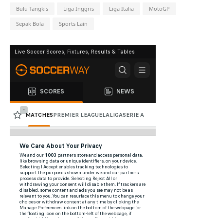
Bulu Tangkis
Liga Inggris
Liga Italia
MotoGP
Sepak Bola
Sports Lain