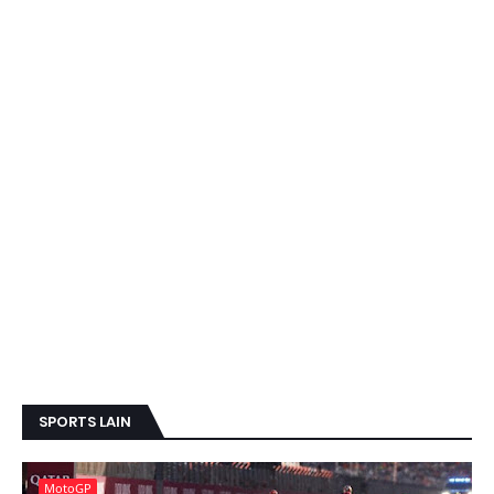
SPORTS LAIN
MotoGP