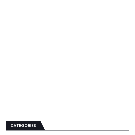
CATEGORIES