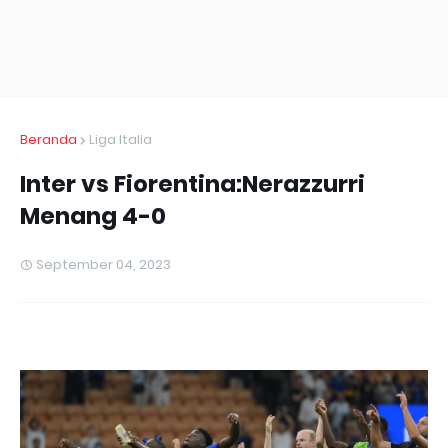
Beranda
Liga Italia
Inter vs Fiorentina:Nerazzurri
Menang 4-0
September 04, 2023