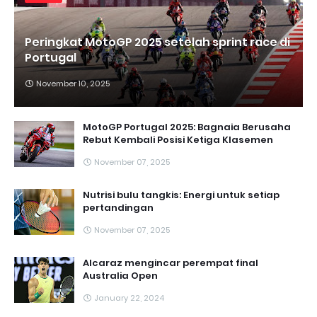
Peringkat MotoGP 2025 setelah sprint race di
Portugal
November 10, 2025
MotoGP Portugal 2025: Bagnaia Berusaha
Rebut Kembali Posisi Ketiga Klasemen
November 07, 2025
Nutrisi bulu tangkis: Energi untuk setiap
pertandingan
November 07, 2025
Alcaraz mengincar perempat final
Australia Open
January 22, 2024