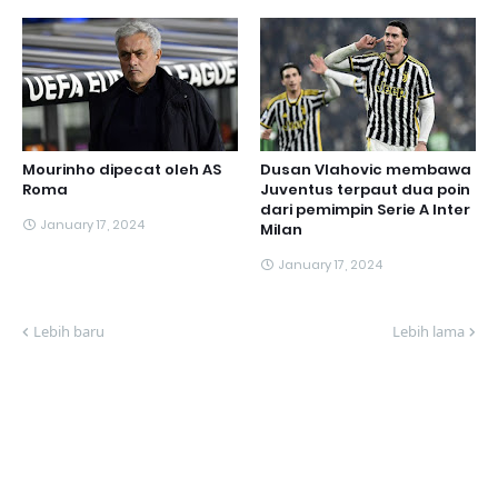
Mourinho dipecat oleh AS
Dusan Vlahovic membawa
Roma
Juventus terpaut dua poin
dari pemimpin Serie A Inter
January 17, 2024
Milan
January 17, 2024
Lebih baru
Lebih lama