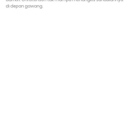
di depan gawang.