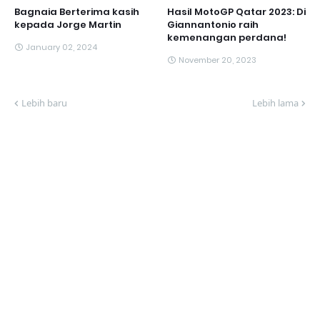
Bagnaia Berterima kasih
Hasil MotoGP Qatar 2023: Di
kepada Jorge Martin
Giannantonio raih
kemenangan perdana!
January 02, 2024
November 20, 2023
Lebih baru
Lebih lama