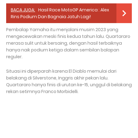
BACA JUGA:
Hasil Race MotoGP America : Alex
Rins Podium Dan Bagnaia Jatuh Lagi!
Pembalap Yamaha itu menjalani musim 2023 yang
mengecewakan meski finis kedua tahun lalu. Quartararo
merasa sulit untuk bersaing, dengan hasil terbaiknya
hanya naik podium ketiga dalam sembilan balapan
reguler.
Situasi ini diperparah karena El Diablo memulai dari
belakang di Silverstone, Inggris akhir pekan lalu.
Quartararo hanya finis di urutan ke-15, unggul di belakang
rekan setimnya Franco Morbidelli.