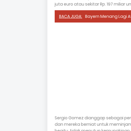
juta euro atau sekitar Rp. 197 milia
BACA JUGA:
Bayern Menang Lagi A
Sergio Gomez dianggap sebagai pe
dan mereka berniat untuk meminjamka
begitu, tidak menutup kemungkinan