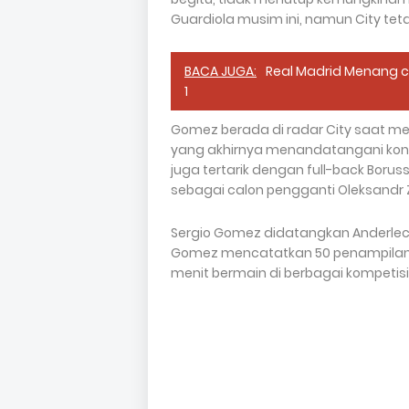
Guardiola musim ini, namun City tet
BACA JUGA:
Real Madrid Menang c
1
Gomez berada di radar City saat me
yang akhirnya menandatangani kont
juga tertarik dengan full-back Boru
sebagai calon pengganti Oleksandr 
Sergio Gomez didatangkan Anderlec
Gomez mencatatkan 50 penampilan dan
menit bermain di berbagai kompetisi