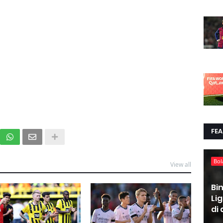
FE
Bol
View all
Bi
Li
di