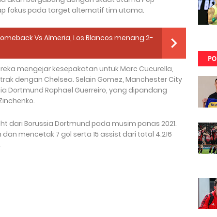
ap fokus pada target alternatif tim utama.
omeback Vs Almeria, Los Blancos menang 2-
PO
reka mengejar kesepakatan untuk Marc Cucurella,
rak dengan Chelsea. Selain Gomez, Manchester City
ssia Dortmund Raphael Guerreiro, yang dipandang
Zinchenko.
ht dari Borussia Dortmund pada musim panas 2021.
 mencetak 7 gol serta 15 assist dari total 4.216
.