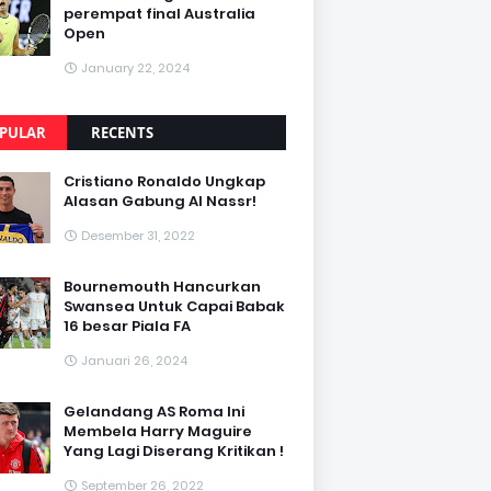
perempat final Australia
Open
January 22, 2024
PULAR
RECENTS
Cristiano Ronaldo Ungkap
Alasan Gabung Al Nassr!
Desember 31, 2022
Bournemouth Hancurkan
Swansea Untuk Capai Babak
16 besar Piala FA
Januari 26, 2024
Gelandang AS Roma Ini
Membela Harry Maguire
Yang Lagi Diserang Kritikan !
September 26, 2022