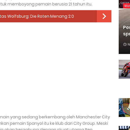
r untuk memboyong pemain berusia 21 tahun itu.
Mo
tas Wolfsburg: Die Roten Menang 2:0
Pe
sp
N
main yang sedang berkembang oleh Manchester City
n pemain Spanyol itu ke klub dari City Group. Meski
 ia akan bergabung dengan skuat utama Pep