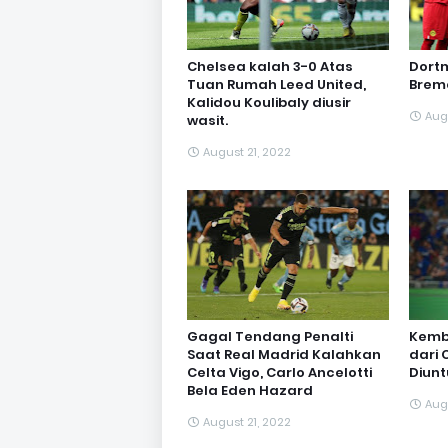
Chelsea kalah 3-0 Atas
Dortm
Tuan Rumah Leed United,
Brem
Kalidou Koulibaly diusir
Aug
wasit.
August 21, 2022
Gagal Tendang Penalti
Kemb
Saat Real Madrid Kalahkan
dari 
Celta Vigo, Carlo Ancelotti
Diun
Bela Eden Hazard
Aug
August 21, 2022