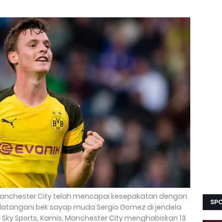
 Manchester City telah mencapai kesepakatan dengan
SPO
datangani bek sayap muda Sergio Gomez di jendela
ri Sky Sports, Kamis, Manchester City menghabiskan 13