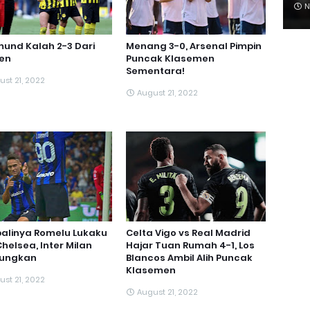
N
und Kalah 2-3 Dari
Menang 3-0, Arsenal Pimpin
en
Puncak Klasemen
Sementara!
ust 21, 2022
August 21, 2022
alinya Romelu Lukaku
Celta Vigo vs Real Madrid
Chelsea, Inter Milan
Hajar Tuan Rumah 4-1, Los
tungkan
Blancos Ambil Alih Puncak
Klasemen
ust 21, 2022
August 21, 2022