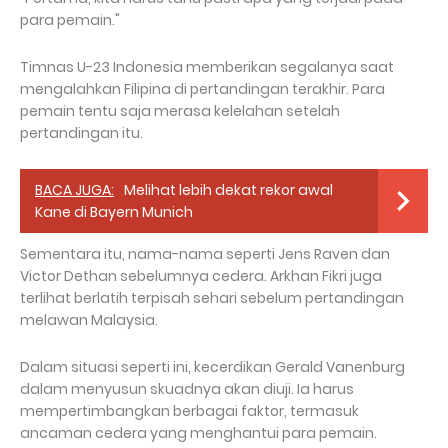
para pemain."
Timnas U-23 Indonesia memberikan segalanya saat
mengalahkan Filipina di pertandingan terakhir. Para
pemain tentu saja merasa kelelahan setelah
pertandingan itu.
BACA JUGA:
Melihat lebih dekat rekor awal
Kane di Bayern Munich
Sementara itu, nama-nama seperti Jens Raven dan
Victor Dethan sebelumnya cedera. Arkhan Fikri juga
terlihat berlatih terpisah sehari sebelum pertandingan
melawan Malaysia.
Dalam situasi seperti ini, kecerdikan Gerald Vanenburg
dalam menyusun skuadnya akan diuji. Ia harus
mempertimbangkan berbagai faktor, termasuk
ancaman cedera yang menghantui para pemain.