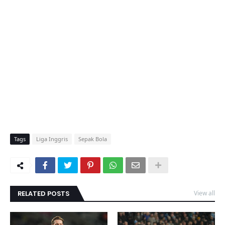
Tags
Liga Inggris
Sepak Bola
RELATED POSTS
View all