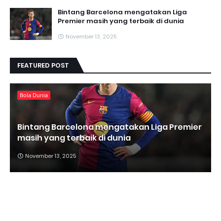
Bintang Barcelona mengatakan Liga
Premier masih yang terbaik di dunia
November 13, 2025
FEATURED POST
Bola Dunia
Bintang Barcelona mengatakan Liga Premier
masih yang terbaik di dunia
November 13, 2025