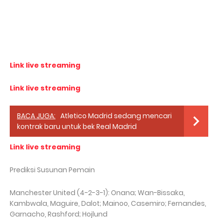
Link live streaming
Link live streaming
BACA JUGA:
Atletico Madrid sedang mencari
kontrak baru untuk bek Real Madrid
Link live streaming
Prediksi Susunan Pemain
Manchester United (4-2-3-1): Onana; Wan-Bissaka,
Kambwala, Maguire, Dalot; Mainoo, Casemiro; Fernandes,
Garnacho, Rashford; Hojlund