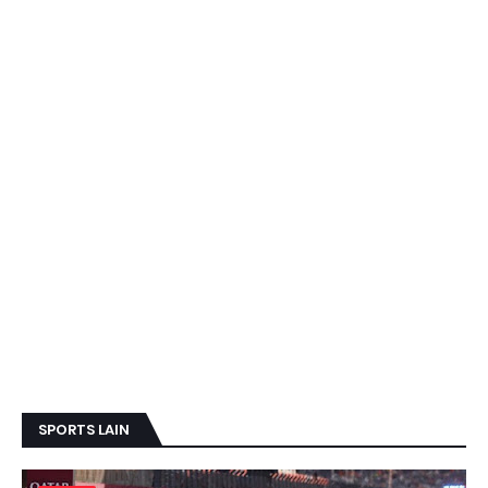
SPORTS LAIN