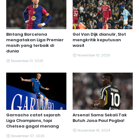
Bintang Barcelona
Gol Van Dijk dianulir, Slot
mengatakan Liga Premier
mengkritik keputusan
masih yang terbaik di
wasit
dunia
November 10, 2025
November 13, 2025
Garnacho catat sejarah
Arsenal Sama Sekali Tak
Liga Champions, tapi
Butuh Jasa Paul Pogba!
Chelsea gagal menang
November 16, 2024
November 07, 2025