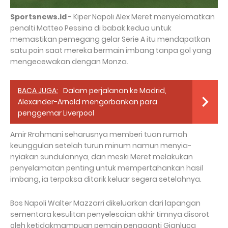
Sportsnews.id
- Kiper Napoli Alex Meret menyelamatkan
penalti Matteo Pessina di babak kedua untuk
memastikan pemegang gelar Serie A itu mendapatkan
satu poin saat mereka bermain imbang tanpa gol yang
mengecewakan dengan Monza.
BACA JUGA:
Dalam perjalanan ke Madrid,
Alexander-Arnold mengorbankan para
penggemar Liverpool
Amir Rrahmani seharusnya memberi tuan rumah
keunggulan setelah turun minum namun menyia-
nyiakan sundulannya, dan meski Meret melakukan
penyelamatan penting untuk mempertahankan hasil
imbang, ia terpaksa ditarik keluar segera setelahnya.
Bos Napoli Walter Mazzarri dikeluarkan dari lapangan
sementara kesulitan penyelesaian akhir timnya disorot
oleh ketidakmampuan pemain pengganti Gianluca