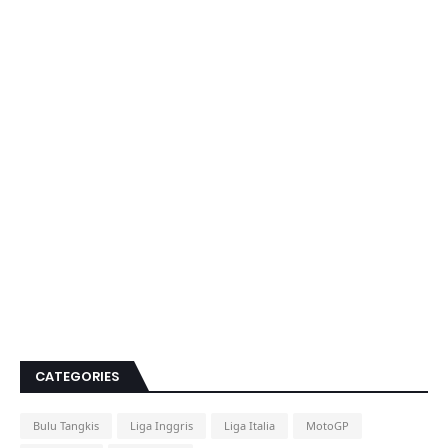
CATEGORIES
Bulu Tangkis
Liga Inggris
Liga Italia
MotoGP