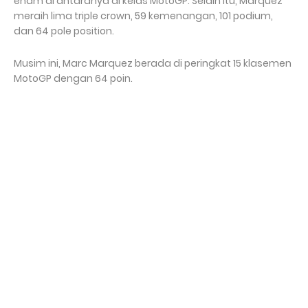
enam di antaranya di kelas MotoGP. Selain itu, Marquez
meraih lima triple crown, 59 kemenangan, 101 podium,
dan 64 pole position.
Musim ini, Marc Marquez berada di peringkat 15 klasemen
MotoGP dengan 64 poin.