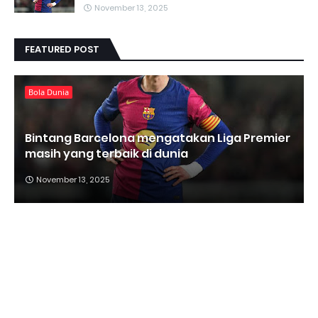
November 13, 2025
FEATURED POST
Bola Dunia
Bintang Barcelona mengatakan Liga Premier
masih yang terbaik di dunia
November 13, 2025