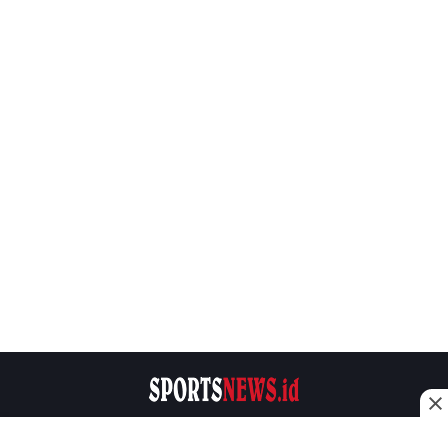
Sportsnews.id Adalah sebuah media online yang