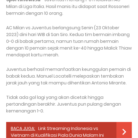
Milan di Liga Italia. Hasil manis itu didapat saat Rossoneri
bermain dengan 10 orang.
AC Milan vs Juventus berlangsung Senin (23 Oktober
2023) dini hari WIB di San Siro. Kedua tim bermain imbang
0-0 di babak pertama, namun tuan rumah bermain
dengan 10 pemain sejak menit ke-40 hingga Malick Thiaw
mendapat kartu merah.
Juventus berhasil memanfaatkan keunggulan pemain di
babak kedua. Manuel Locatelli melepaskan tembakan
jarak jauh yang tak mampu dihentikan Antonio Mirante.
Tidak ada gol lagi yang akan dicetak hingga
pertandingan berakhir. Juventus pun pulang dengan
kemenangan 1-0.
BACA JUGA:
Link Streaming Indonesia vs
Vietnam di Kualifikasi Piala Dunia Malam Ini