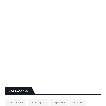
CATEGORIES
Bulu Tangkis
Liga Inggris
Liga Italia
MotoGP