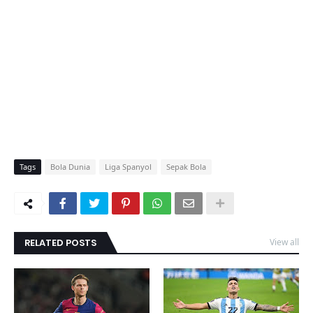
Tags
Bola Dunia
Liga Spanyol
Sepak Bola
RELATED POSTS
View all