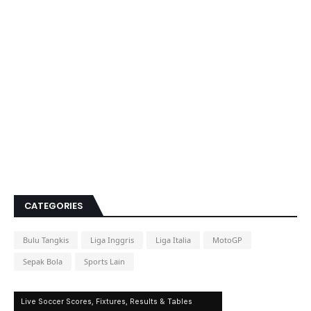
CATEGORIES
Bulu Tangkis
Liga Inggris
Liga Italia
MotoGP
Sepak Bola
Sports Lain