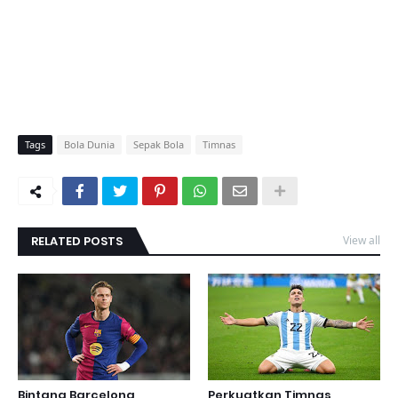
Tags
Bola Dunia
Sepak Bola
Timnas
RELATED POSTS
View all
Bintang Barcelona
Perkuatkan Timnas