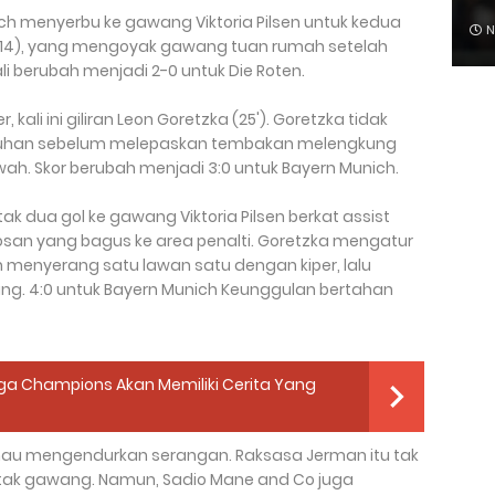
h menyerbu ke gawang Viktoria Pilsen untuk kedua
N
ler (14), yang mengoyak gawang tuan rumah setelah
 berubah menjadi 2-0 untuk Die Roten.
kali ini giliran Leon Goretzka (25'). Goretzka tidak
tuhan sebelum melepaskan tembakan melengkung
wah. Skor berubah menjadi 3:0 untuk Bayern Munich.
k dua gol ke gawang Viktoria Pilsen berkat assist
san yang bagus ke area penalti. Goretzka mengatur
menyerang satu lawan satu dengan kiper, lalu
g. 4:0 untuk Bayern Munich Keunggulan bertahan
 Liga Champions Akan Memiliki Cerita Yang
 mau mengendurkan serangan. Raksasa Jerman itu tak
otak gawang. Namun, Sadio Mane and Co juga