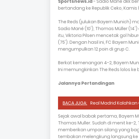
Sportsnews.id
- Sadio Mane dkk ber
bertandang ke Republik Ceko, Kamis (1
The Reds (julukan Bayern Munich) m
Sadio Mané (10'), Thomas Müller (14')
itu, Viktoria Pilsen mencetak gol hib
(75'). Dengan hasil ini, FC Bayern M
mengumpulkan 12 poin di grup C.
Berkat kemenangan 4-2, Bayern Munic
Ini memungkinkan The Reds lolos ke 
Jalannya Pertandingan
BACA JUGA:
Real Madrid Kalahkan 
Sejak awal babak pertama, Bayern M
Thomas Muller. Sudah di menit ke-2
memberikan umpan silang yang bagus
tembakan melengkung langsung ke ti