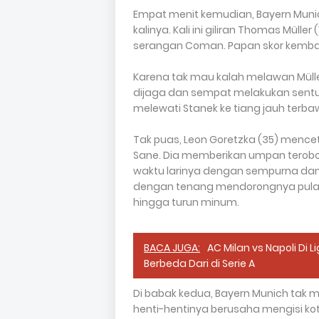
Empat menit kemudian, Bayern Munic
kalinya. Kali ini giliran Thomas Mül
serangan Coman. Papan skor kembali
Karena tak mau kalah melawan Müller, 
dijaga dan sempat melakukan sen
melewati Stanek ke tiang jauh terba
Tak puas, Leon Goretzka (35) menceta
Sane. Dia memberikan umpan terobo
waktu larinya dengan sempurna dan 
dengan tenang mendorongnya pulan
hingga turun minum.
BACA JUGA:
AC Milan vs Napoli Di
Berbeda Dari di Serie A
Di babak kedua, Bayern Munich tak
henti-hentinya berusaha mengisi k