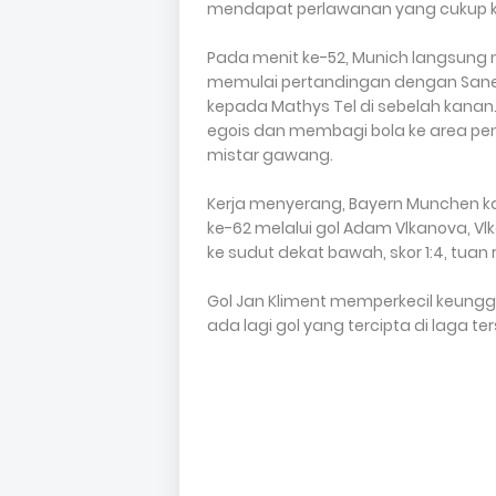
mendapat perlawanan yang cukup ku
Pada menit ke-52, Munich langsung
memulai pertandingan dengan Sane,
kepada Mathys Tel di sebelah kanan.
egois dan membagi bola ke area pe
mistar gawang.
Kerja menyerang, Bayern Munchen kal
ke-62 melalui gol Adam Vlkanova, 
ke sudut dekat bawah, skor 1:4, tuan
Gol Jan Kliment memperkecil keunggu
ada lagi gol yang tercipta di laga 