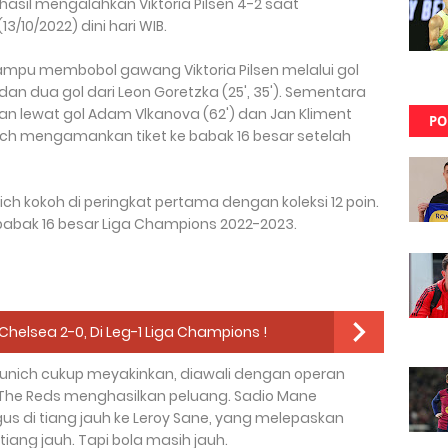
hasil mengalahkan Viktoria Pilsen 4-2 saat
3/10/2022) dini hari WIB.
ampu membobol gawang Viktoria Pilsen melalui gol
 dan dua gol dari Leon Goretzka (25', 35'). Sementara
uran lewat gol Adam Vlkanova (62') dan Jan Kliment
PO
unich mengamankan tiket ke babak 16 besar setelah
h kokoh di peringkat pertama dengan koleksi 12 poin.
babak 16 besar Liga Champions 2022-2023.
Chelsea 2-0, Di Leg-1 Liga Champions !
unich cukup meyakinkan, diawali dengan operan
, The Reds menghasilkan peluang. Sadio Mane
 di tiang jauh ke Leroy Sane, yang melepaskan
ang jauh. Tapi bola masih jauh.