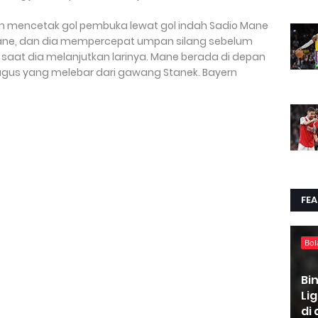
ch mencetak gol pembuka lewat gol indah Sadio Mane
Mane, dan dia mempercepat umpan silang sebelum
aat dia melanjutkan larinya. Mane berada di depan
gus yang melebar dari gawang Stanek. Bayern
FE
Bol
Bi
Li
di