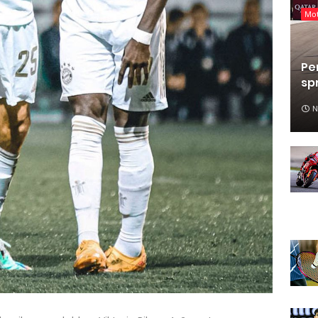
Mo
Pe
sp
N