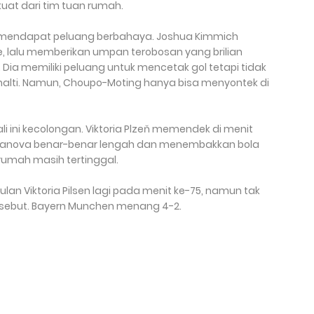
at dari tim tuan rumah.
 mendapat peluang berbahaya. Joshua Kimmich
 lalu memberikan umpan terobosan yang brilian
 Dia memiliki peluang untuk mencetak gol tetapi tidak
nalti. Namun, Choupo-Moting hanya bisa menyontek di
i ini kecolongan. Viktoria Plzeň memendek di menit
Vlkanova benar-benar lengah dan menembakkan bola
 rumah masih tertinggal.
lan Viktoria Pilsen lagi pada menit ke-75, namun tak
tersebut. Bayern Munchen menang 4-2.