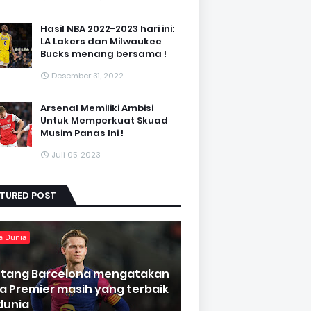
Hasil NBA 2022-2023 hari ini:
LA Lakers dan Milwaukee
Bucks menang bersama !
Desember 31, 2022
Arsenal Memiliki Ambisi
Untuk Memperkuat Skuad
Musim Panas Ini !
Juli 05, 2023
ATURED POST
a Dunia
ntang Barcelona mengatakan
ga Premier masih yang terbaik
 dunia